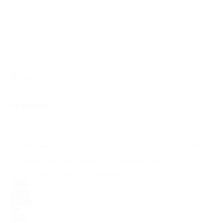
9.0
(21)
De Bonte Koe
Schaijk
, Noord-Brabant
Woonkamer voorzien van geluidsinstallatie en open haard
Goed ingerichte keuken met moderne faciliteiten
Bar mét tapinstallatie aanwezig