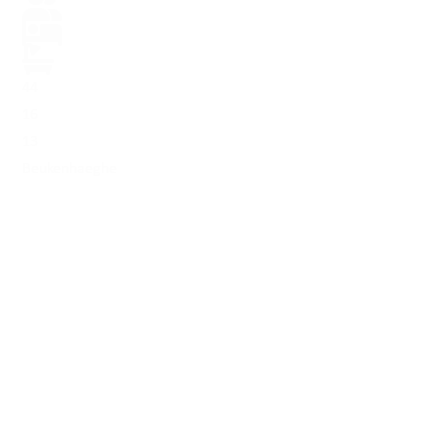
44
16
13
Beukenhaeghe