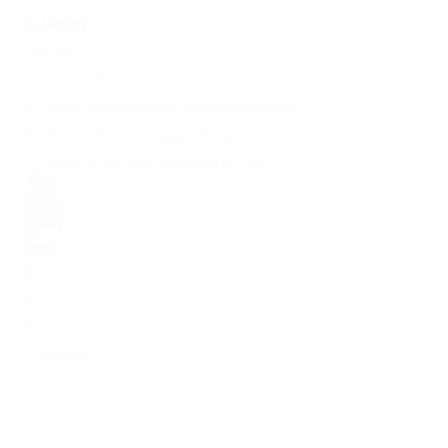
De Landerij
Dongen
, Noord-Brabant
Open, professioneel ingerichte keuken
Sfeervolle, ruim opgezette woonkamer
Ruim terras met speelveld en -bos
40
9
10
't Volderke