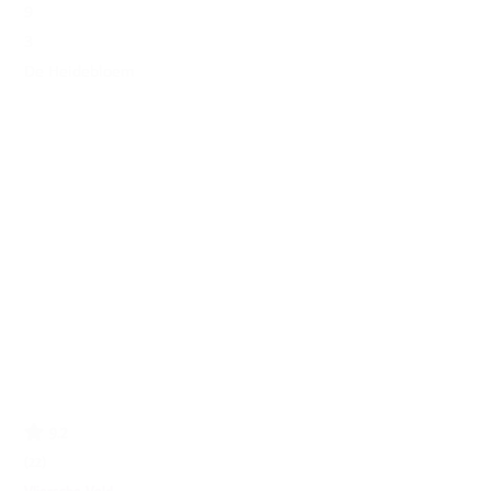
9
3
De Heidebloem
9.2
(22)