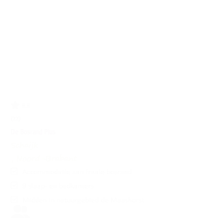
8.8
(22)
De Bosrand Plus
Schaijk
, Noord-Brabant
Accommodatie aan fraaie bosrand
9 slaap- en badkamers
Midden in natuurgebied de Maashorst