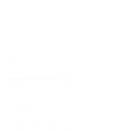
8.9
(32)
Teambuilding met overnachting in Limburg
Meerlo
, Limburg
Faciliteert al jarenlang teambuildings-sessies of
vergaderingen
Ruim, stijlvol ingericht
Prachtig uitzicht over Molenbeekdal