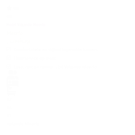
9.0
(13)
Hotel Vakantie Meerlo
Meerlo
, Limburg
Comfortabele en stijlvol ingerichte kamers
Hotelservice op maat
Luxe, rust en ruimte... bij Vakantie Meerlo
37
14
11
Vakantie Meerlo