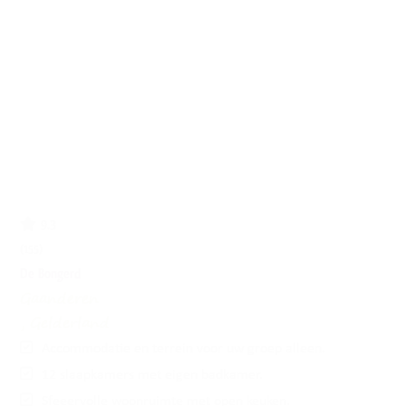
9.3
(155)
De Bongerd
Gaanderen
, Gelderland
Accommodatie en terrein voor uw groep alleen.
12 slaapkamers met eigen badkamer.
Sfeeervolle woonruimte met open keuken.