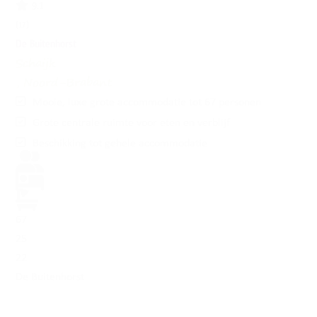
9.1
(17)
De Buitenhorst
Schaijk
, Noord-Brabant
Mooie, luxe grote accommodatie tot 67 personen
Grote centrale ruimte voor eten en verblijf
Beschikking tot gehele accommodatie
67
25
22
De Buitenhorst