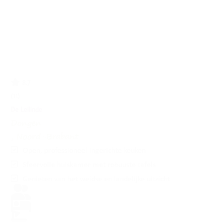
8.7
(11)
De Leilinde
Dongen
, Noord-Brabant
Open, professioneel ingerichte keuken
Sfeervolle huiskamer met robuuste tafels
Genieten van het weidse en landelijke uitzicht