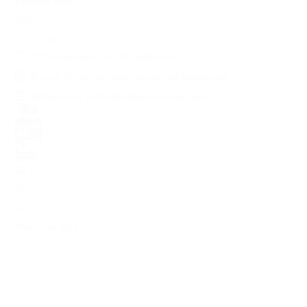
Vliersche Veld
Neede
, Gelderland
12 Slaapkamers en 12 badkamers
Ruime living met open keuken en kookeiland
Hottub met buitendouche en vuurplaats
24
12
12
Vliersche Veld