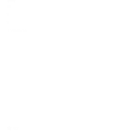
26
9
9
't Volderke
9.2