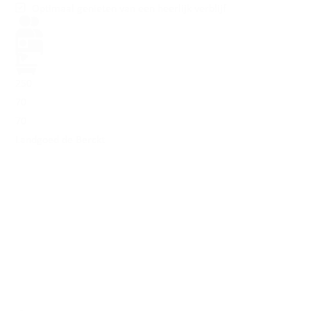
Optimaal genieten van een heerlijk verblijf
250
70
70
Landgoed de Berckt