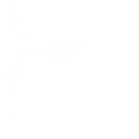
9.2
(15)
De Schuur
Meerlo
, Limburg
Aan de rand van de Groote Molenbeek
Volledig ingerichte mobiele keuken
Erop uit in het zonnige zuiden
24
6
6
Vakantie Meerlo