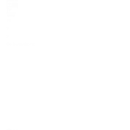
23
9
9
De Buitenhorst