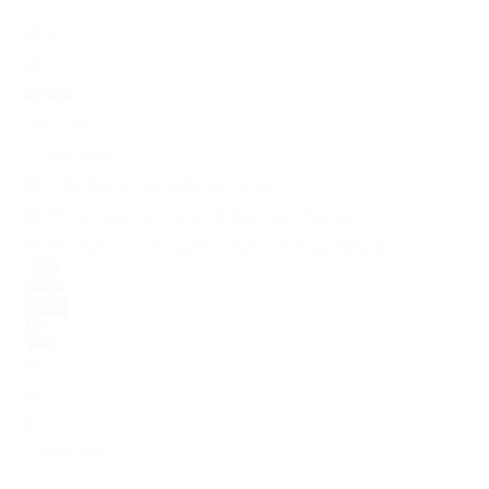
9.1
(23)
De Beuk
De Lutte
, Overijssel
Eikenhouten veranda met sauna
Binnenspeelruimte op de bovenverdieping
Flexibele accommodatie met veel mogelijkheden
24
10
8
't Keampke