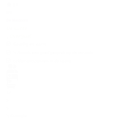
9.0
(11)
De Meidoorn
De Lutte
, Overijssel
Gezellig en warm
's Avonds een goed gesprek op de veranda
Lekker ontspannen in de sauna
12
5
5
't Keampke