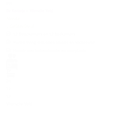
(22)
De Kastanje – Vliersche Veld
Neede
, Gelderland
12 Slaapkamers en 12 badkamers
Ruime living met open keuken en kookeiland
Hottub met buitendouche en vuurplaats
24
12
12
Vliersche Veld