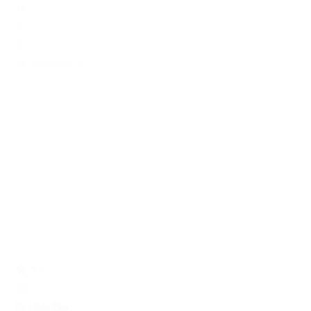
26
9
8
De Buitenhorst
9.2
(14)
De Linde Plus