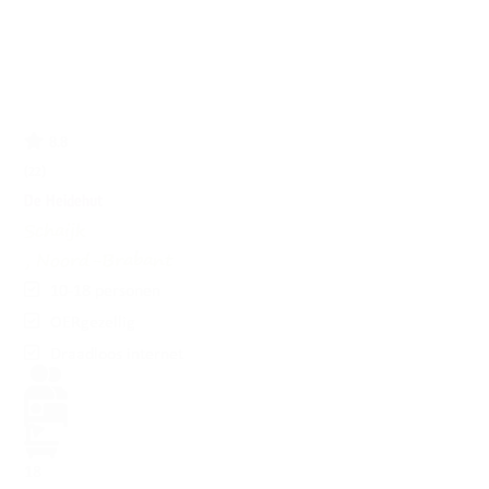
8.8
(22)
De Heidehut
Schaijk
, Noord-Brabant
10-18 personen
OERgezellig
Draadloos internet
18