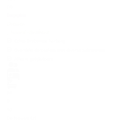
(11)
Dorpsplein
Diessen
, Noord-Brabant
Echte Brabantse herberg
Overdekt dorpsplein met diverse subruimten
Alles is gelijkvloers
54
9
10
De Nieuwe Erf