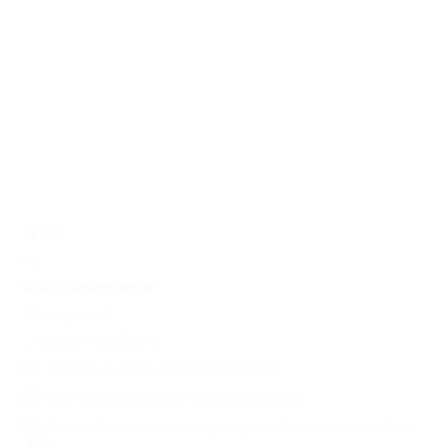
8.9
(15)
Volledig Beukenhaeghe
Moergestel
, Noord-Brabant
Uitzicht op het Brabantse landschap
Luxe en comfortabele gastenverblijven
Sfeervolle en charmante groeps- en feestaccommodatie