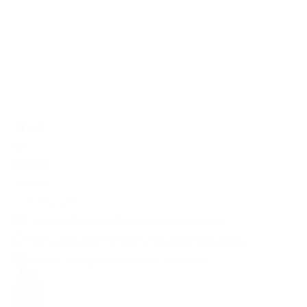
8.7
(17)
De Joris
Ommen
, Overijssel
Zeer moderne en kleurrijke accommodatie
Één slaapkamer beneden met aangepast sanitair
Het kleinere gedeelte van de Jorishoeve