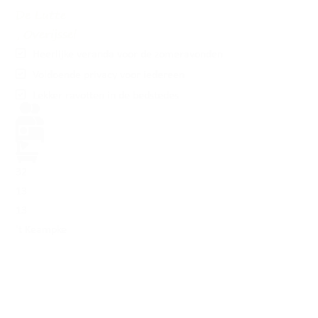
De Lutte
, Overijssel
Heerlijke veranda voor de zomeravonden
Voldoende privacy voor iedereen
Lekker ravotten in de bedstedes
32
13
13
't Keampke