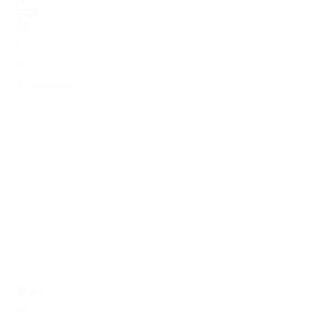
14
6
5
De Wolfskuil
8.5
(14)