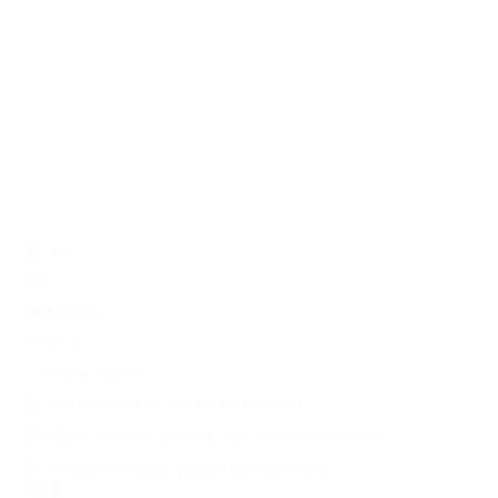
8.7
(27)
De Bosrand
Schaijk
, Noord-Brabant
Accommodatie aan fraaie bosrand
Open haard in gezellig ingerichte woonkamer
Midden in natuurgebied de Maashorst