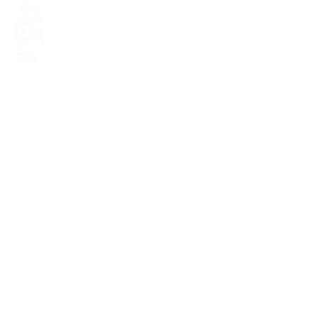
32
12
13
De Bongerd