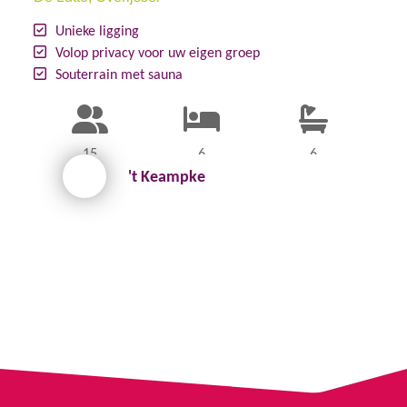
Unieke ligging
Volop privacy voor uw eigen groep
Souterrain met sauna
15
6
6
't Keampke