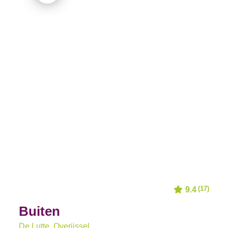
(17)
9.4
Buiten
De Lutte
, Overijssel