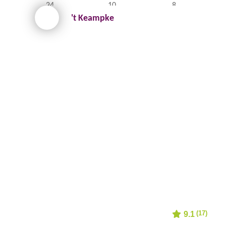
24
10
8
't Keampke
(17)
9.1