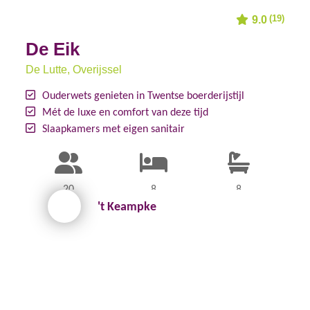
(19)
9.0
De Eik
De Lutte
, Overijssel
Ouderwets genieten in Twentse boerderijstijl
Mét de luxe en comfort van deze tijd
Slaapkamers met eigen sanitair
20
8
8
't Keampke