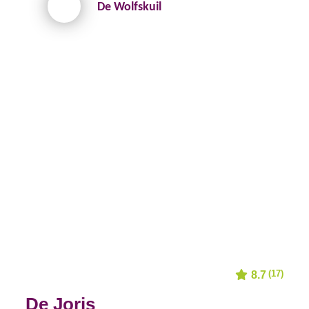
De Wolfskuil
(17)
8.7
De Joris