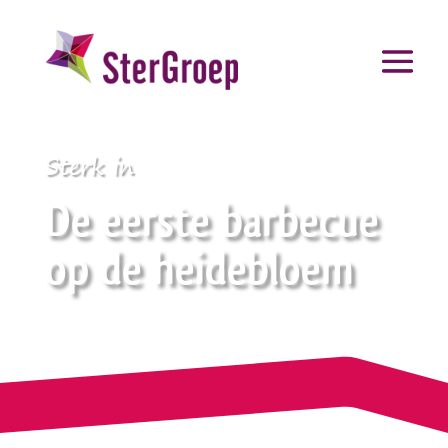
Sterk in
De eerste barbecue
op de heidebloem