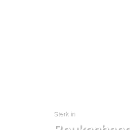
Sterk in
Beukenhae