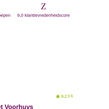
Z
roepen
9,0 klanttevredenheidscore
(13)
9.2
t Voorhuys